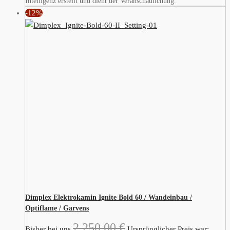
Intelligenz erstellt und dient der Veranschaulichung.
-12%
Dimplex Elektrokamin Ignite Bold 60 / Wandeinbau /
Optiflame / Garvens
2.250,00
€
Bisher bei uns
Ursprünglicher Preis war: