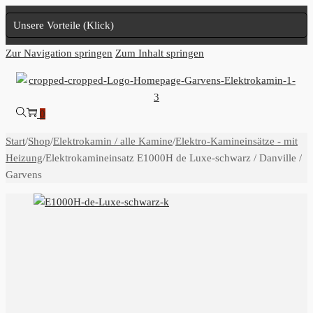
Unsere Vorteile (Klick)
Zur Navigation springen
Zum Inhalt springen
0
Start
/
Shop
/
Elektrokamin / alle Kamine
/
Elektro-Kamineinsätze - mit
Heizung
/
Elektrokamineinsatz E1000H de Luxe-schwarz / Danville /
Garvens