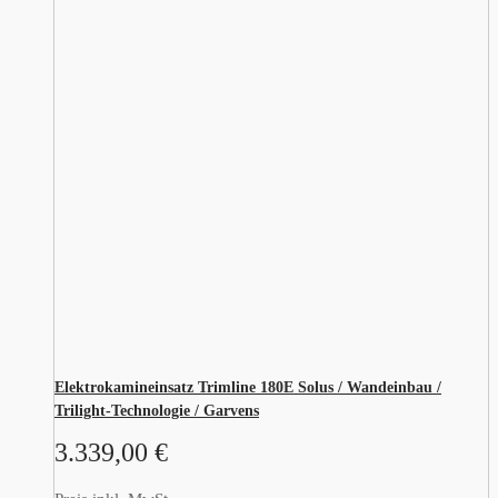
Elektrokamineinsatz Trimline 180E Solus / Wandeinbau /
Trilight-Technologie / Garvens
3.339,00
€