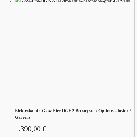
Elektrokamin Glow Fire OGF 2 Betongrau / Optimyst-Inside /
Garvens
1.390,00
€