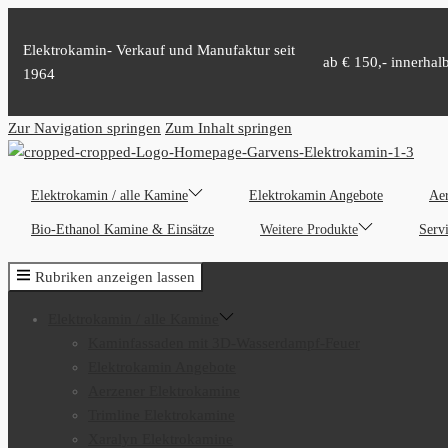
Elektrokamin- Verkauf und Manufaktur seit
ab € 150,- innerhal
1964
Zur Navigation springen
Zum Inhalt springen
Elektrokamin / alle Kamine
Elektrokamin Angebote
Aer
Bio-Ethanol Kamine & Einsätze
Weitere Produkte
Serv
Rubriken anzeigen lassen
Elektrokamin / alle Kamine
Kaminfassaden mit 3D-Wasserdampf-Feuer
Elektrokamin Angebote
Aerzener Elektrokamine
Trimline Elektrokamine
Xaralyn Elektrokamine