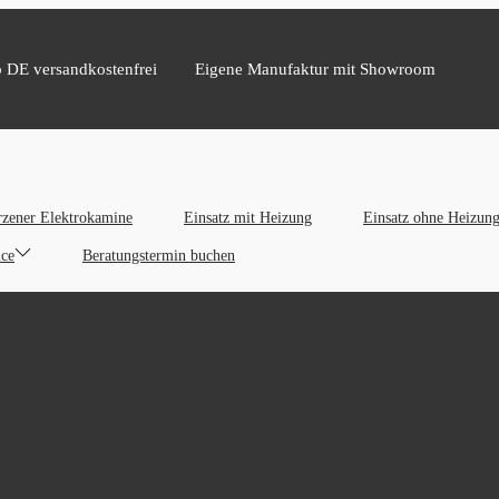
b DE versandkostenfrei
Eigene Manufaktur mit Showroom
zener Elektrokamine
Einsatz mit Heizung
Einsatz ohne Heizun
ice
Beratungstermin buchen