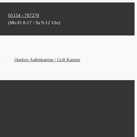
05154 - 707270
(Mo-Fr 8-17 / Sa 9-12 Uhr)
g
Outdoor Außenkamine / Grill Kamine