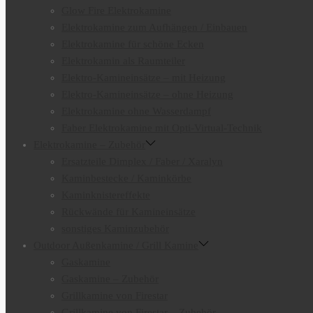
Glow Fire Elektrokamine
Elektrokamine zum Aufhängen / Einbauen
Elektrokamine für schöne Ecken
Elektrokamin als Raumteiler
Elektro-Kamineinsätze – mit Heizung
Elektro-Kamineinsätze – ohne Heizung
Elektrokamine ohne Wasserdampf
Faber Elektrokamine mit Opti-Virtual-Technik
Elektrokamine – Zubehör
Ersatzteile Dimplex / Faber / Xaralyn
Kaminbestecke / Kaminkörbe
Kaminknistereffekte
Rückwände für Kamineinsätze
sonstiges Kaminzubehör
Outdoor Außenkamine / Grill Kamine
Gaskamine
Gaskamine – Zubehör
Grillkamine von Firestar
Grillkamine von Firestar – Zubehör