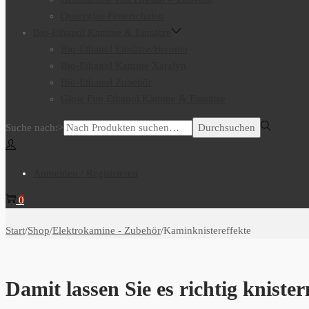
Quarzglas-Feuerschalen
Bio-Ethanol Kamine & Einsätze
Bio-Ethanol Einsätze/Brenner
Bio-Ethanol Kamine Xaralyn
Bio-Ethanol Zubehör
Glow Fire Ethanol Kamine & Einsätze
Suche nach:>
Durchsuchen
Anmelden / Registrieren
0
Start
/
Shop
/
Elektrokamine - Zubehör
/
Kaminknistereffekte
Damit lassen Sie es richtig knister