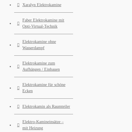
Xaralyn Elektrokamine
Faber Elektrokamine mit
Opti-Virtual-Technik
Elektrokamine ohne
Wasserdampf
Elektrokamine zum
Aufhängen / Einbauen
Elektrokamine für schöne
Ecken
Elektrokamin als Raumteiler
Elektro-Kamineinsätze –
mit Heizung