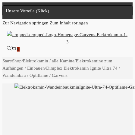
Unsere Vorteile (Klick)
Zur Navigation springen
Zum Inhalt springen
0
Start
/
Shop
/
Elektrokamin / alle Kamine
/
Elektrokamine zum
Aufhängen / Einbauen
/
Dimplex Elektrokamin Ignite Ultra 74 /
Wandeinbau / Optiflame / Garvens