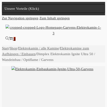
Unsere Vorteile (Klick)
Zur Navigation springen
Zum Inhalt springen
0
Start
/
Shop
/
Elektrokamin / alle Kamine
/
Elektrokamine zum
Aufhängen / Einbauen
/
Dimplex Elektrokamin Ignite Ultra 50 /
Wandeinbau / Optiflame / Garvens