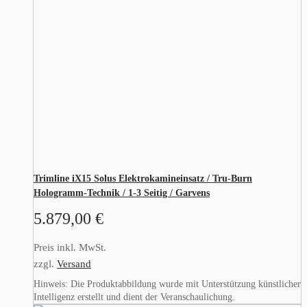
Trimline iX15 Solus Elektrokamineinsatz / Tru-Burn
Hologramm-Technik / 1-3 Seitig / Garvens
5.879,00
€
Preis inkl. MwSt.
zzgl.
Versand
Hinweis: Die Produktabbildung wurde mit Unterstützung künstlicher
Intelligenz erstellt und dient der Veranschaulichung.