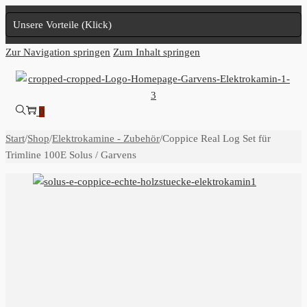
Unsere Vorteile (Klick)
Zur Navigation springen
Zum Inhalt springen
0
Start
/
Shop
/
Elektrokamine - Zubehör
/
Coppice Real Log Set für
Trimline 100E Solus / Garvens