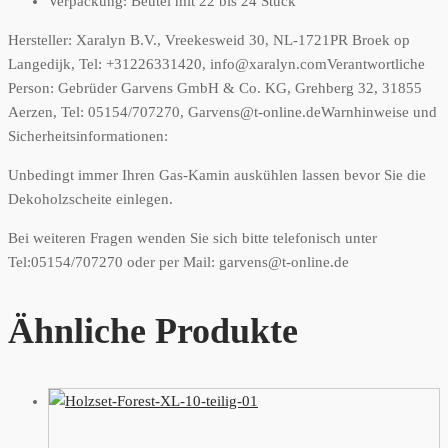
Verpackung: Beutel mit 22 bis 24 Stück
Hersteller:
Xaralyn B.V., Vreekesweid 30, NL-1721PR Broek op
Langedijk, Tel: +31226331420, info@xaralyn.com
Verantwortliche
Person:
Gebrüder Garvens GmbH & Co. KG, Grehberg 32, 31855
Aerzen, Tel: 05154/707270, Garvens@t-online.de
Warnhinweise und
Sicherheitsinformationen:
Unbedingt immer Ihren Gas-Kamin auskühlen lassen bevor Sie die
Dekoholzscheite einlegen.
Bei weiteren Fragen wenden Sie sich bitte telefonisch unter
Tel:05154/707270 oder per Mail: garvens@t-online.de
Ähnliche Produkte