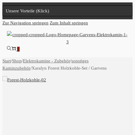
Unsere Vorteile (Klick)
Zur Navigation springen
Zum Inhalt springen
0
Start
/
Shop
/
Elektrokamine - Zubehör
/
sonstiges
Kaminzubehör
/
Xaralyn Forest Holzkohle-Set / Garvens