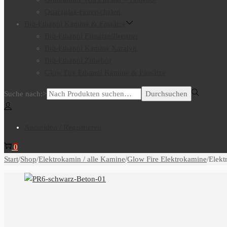
Quarzglas-Feuerschalen
Bio-Ethanol Kamine & Einsätze
Bio-Ethanol Einsätze/Brenner
Bio-Ethanol Kamine Xaralyn
Bio-Ethanol Zubehör
Glow Fire Ethanol Kamine & Einsätze
Suche nach:>
Durchsuchen
Anmelden / Registrieren
0
Start
/
Shop
/
Elektrokamin / alle Kamine
/
Glow Fire Elektrokamine
/
Elekt