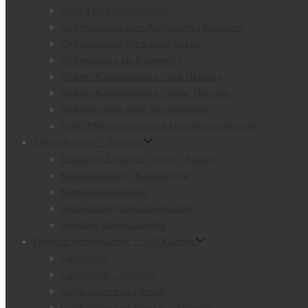
Glow Fire Elektrokamine
Elektrokamine zum Aufhängen / Einbauen
Elektrokamine für schöne Ecken
Elektrokamin als Raumteiler
Elektro-Kamineinsätze – mit Heizung
Elektro-Kamineinsätze – ohne Heizung
Elektrokamine ohne Wasserdampf
Faber Elektrokamine mit Opti-Virtual-Technik
Elektrokamine – Zubehör
Ersatzteile Dimplex / Faber / Xaralyn
Kaminbestecke / Kaminkörbe
Kaminknistereffekte
Rückwände für Kamineinsätze
sonstiges Kaminzubehör
Outdoor Außenkamine / Grill Kamine
Gaskamine
Gaskamine – Zubehör
Grillkamine von Firestar
Grillkamine von Firestar – Zubehör