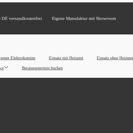
b DE versandkostenfrei
Eigene Manufaktur mit Showroom
zener Elektrokamine
Einsatz mit Heizung
Einsatz ohne Heizun
ice
Beratungstermin buchen