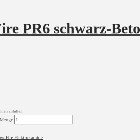
ire PR6 schwarz-Beto
hren anfallen.
s Menge
ow Fire Elektrokamine