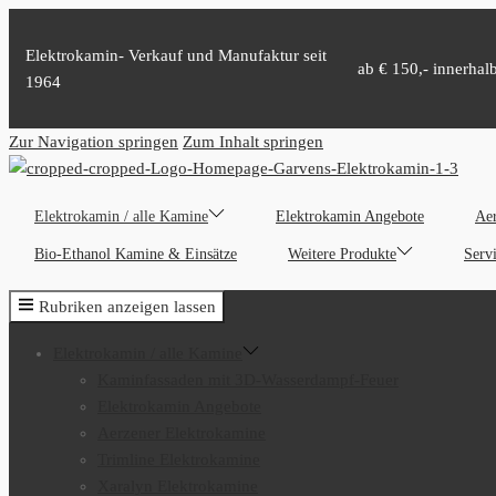
Elektrokamin- Verkauf und Manufaktur seit
ab € 150,- innerhal
1964
Zur Navigation springen
Zum Inhalt springen
Elektrokamin / alle Kamine
Elektrokamin Angebote
Aer
Bio-Ethanol Kamine & Einsätze
Weitere Produkte
Serv
Rubriken anzeigen lassen
Elektrokamin / alle Kamine
Kaminfassaden mit 3D-Wasserdampf-Feuer
Elektrokamin Angebote
Aerzener Elektrokamine
Trimline Elektrokamine
Xaralyn Elektrokamine