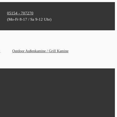
05154 - 707270
(Mo-Fr 8-17 / Sa 9-12 Uhr)
g
Outdoor Außenkamine / Grill Kamine