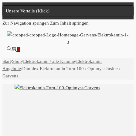
Unsere Vorteile (Klick)
Zur Navigation springen
Zum Inhalt springen
0
Start
/
Shop
/
Elektrokamin / alle Kamine
/
Elektrokamin
Angebote
/
Dimplex Elektrokamin Torn 100 / Optimyst-Inside /
Garvens