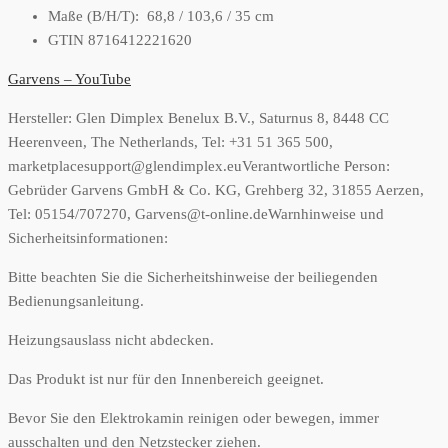
Maße (B/H/T): 68,8 / 103,6 / 35 cm
GTIN 8716412221620
Garvens – YouTube
Hersteller:
Glen Dimplex Benelux B.V., Saturnus 8, 8448 CC
Heerenveen, The Netherlands, Tel: +31 51 365 500,
marketplacesupport@glendimplex.eu
Verantwortliche Person:
Gebrüder Garvens GmbH & Co. KG, Grehberg 32, 31855 Aerzen,
Tel: 05154/707270, Garvens@t-online.de
Warnhinweise und
Sicherheitsinformationen:
Bitte beachten Sie die Sicherheitshinweise der beiliegenden
Bedienungsanleitung.
Heizungsauslass nicht abdecken.
Das Produkt ist nur für den Innenbereich geeignet.
Bevor Sie den Elektrokamin reinigen oder bewegen, immer
ausschalten und den Netzstecker ziehen.