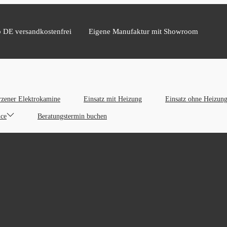
b DE versandkostenfrei
Eigene Manufaktur mit Showroom
zener Elektrokamine
Einsatz mit Heizung
Einsatz ohne Heizun
ice
Beratungstermin buchen