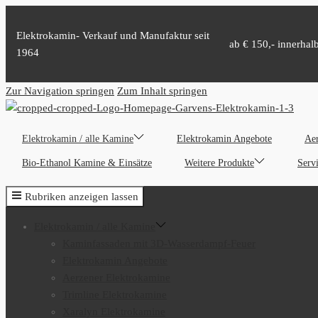
Elektrokamin- Verkauf und Manufaktur seit
ab € 150,- innerhal
1964
Zur Navigation springen
Zum Inhalt springen
Elektrokamin / alle Kamine
Elektrokamin Angebote
Aer
Bio-Ethanol Kamine & Einsätze
Weitere Produkte
Serv
Rubriken anzeigen lassen
Elektrokamin / alle Kamine
Kaminfassaden mit 3D-Wasserdampf-Feuer
Elektrokamin Angebote
Aerzener Elektrokamine
Trimline Elektrokamine
Xaralyn Elektrokamine