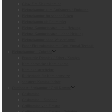
Glow Fire Elektrokamine
Elektrokamine zum Aufhängen / Einbauen
Elektrokamine für schöne Ecken
Elektrokamin als Raumteiler
Elektro-Kamineinsätze – mit Heizung
Elektro-Kamineinsätze – ohne Heizung
Elektrokamine ohne Wasserdampf
Faber Elektrokamine mit Opti-Virtual-Technik
Elektrokamine – Zubehör
Ersatzteile Dimplex / Faber / Xaralyn
Kaminbestecke / Kaminkörbe
Kaminknistereffekte
Rückwände für Kamineinsätze
sonstiges Kaminzubehör
Outdoor Außenkamine / Grill Kamine
Gaskamine
Gaskamine – Zubehör
Grillkamine von Firestar
Grillkamine von Firestar – Zubehör