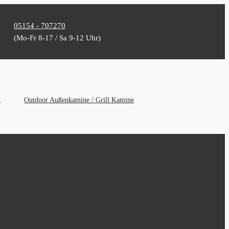
05154 - 707270
(Mo-Fr 8-17 / Sa 9-12 Uhr)
g
Outdoor Außenkamine / Grill Kamine