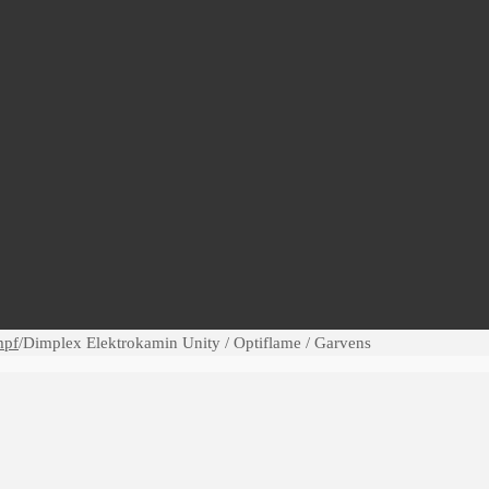
mpf
/
Dimplex Elektrokamin Unity / Optiflame / Garvens