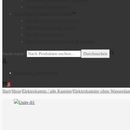
Quarzglas-Feuerschalen
Bio-Ethanol Kamine & Einsätze
Bio-Ethanol Einsätze/Brenner
Bio-Ethanol Kamine Xaralyn
Bio-Ethanol Zubehör
Glow Fire Ethanol Kamine & Einsätze
Suche nach:>
Durchsuchen
Anmelden / Registrieren
0
Start
/
Shop
/
Elektrokamin / alle Kamine
/
Elektrokamine ohne Wasserda