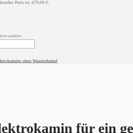
tueller Preis ist: 479,00 €.
hren anfallen.
ektrokamine ohne Wasserdampf
ektrokamin für ein g