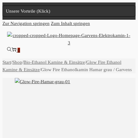
Unsere Vorteile (Klick)
Zur Navigation springen
Zum Inhalt springen
0
Start
/
Shop
/
Bio-Ethanol Kamine & Einsätze
/
Glow Fire Ethanol
Kamine & Einsätze
/
Glow Fire Ethanolkamin Hamar grau / Garvens