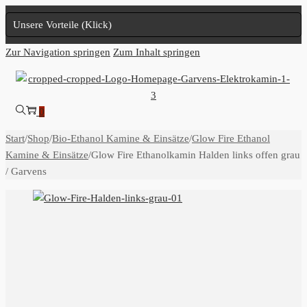
Unsere Vorteile (Klick)
Zur Navigation springen
Zum Inhalt springen
0
Start
/
Shop
/
Bio-Ethanol Kamine & Einsätze
/
Glow Fire Ethanol
Kamine & Einsätze
/
Glow Fire Ethanolkamin Halden links offen grau
/ Garvens