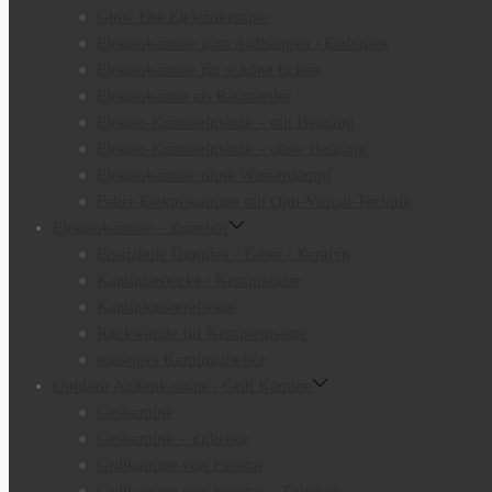
Glow Fire Elektrokamine
Elektrokamine zum Aufhängen / Einbauen
Elektrokamine für schöne Ecken
Elektrokamin als Raumteiler
Elektro-Kamineinsätze – mit Heizung
Elektro-Kamineinsätze – ohne Heizung
Elektrokamine ohne Wasserdampf
Faber Elektrokamine mit Opti-Virtual-Technik
Elektrokamine – Zubehör
Ersatzteile Dimplex / Faber / Xaralyn
Kaminbestecke / Kaminkörbe
Kaminknistereffekte
Rückwände für Kamineinsätze
sonstiges Kaminzubehör
Outdoor Außenkamine / Grill Kamine
Gaskamine
Gaskamine – Zubehör
Grillkamine von Firestar
Grillkamine von Firestar – Zubehör