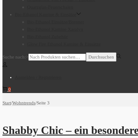
Quarzglas-Feuerschalen
Bio-Ethanol Kamine & Einsätze
Bio-Ethanol Einsätze/Brenner
Bio-Ethanol Kamine Xaralyn
Bio-Ethanol Zubehör
Glow Fire Ethanol Kamine & Einsätze
Suche nach:>
Durchsuchen
Anmelden / Registrieren
0
Start
/
Wohntrends
/
Seite 3
Shabby Chic – ein besondere