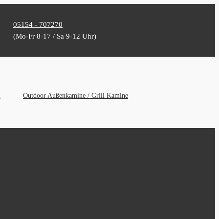
05154 - 707270
(Mo-Fr 8-17 / Sa 9-12 Uhr)
g
Outdoor Außenkamine / Grill Kamine