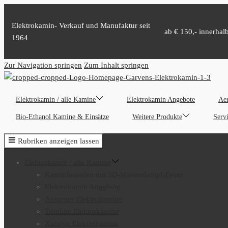
Elektrokamin- Verkauf und Manufaktur seit
ab € 150,- innerhal
1964
Zur Navigation springen
Zum Inhalt springen
Elektrokamin / alle Kamine
Elektrokamin Angebote
Aer
Bio-Ethanol Kamine & Einsätze
Weitere Produkte
Serv
Rubriken anzeigen lassen
Elektrokamin / alle Kamine
Kaminfassaden mit 3D-Wasserdampf-Feuer
Elektrokamin Angebote
Aerzener Elektrokamine
Trimline Elektrokamine
Xaralyn Elektrokamine