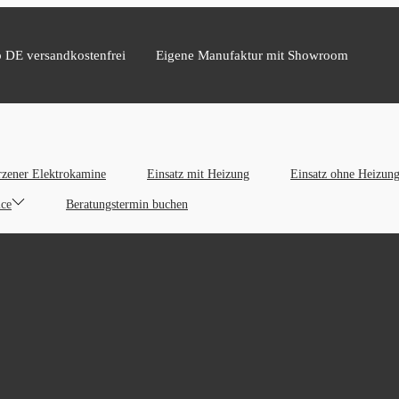
b DE versandkostenfrei
Eigene Manufaktur mit Showroom
zener Elektrokamine
Einsatz mit Heizung
Einsatz ohne Heizun
ice
Beratungstermin buchen