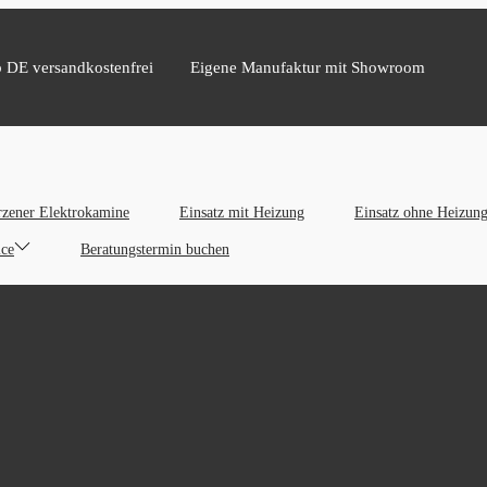
b DE versandkostenfrei
Eigene Manufaktur mit Showroom
zener Elektrokamine
Einsatz mit Heizung
Einsatz ohne Heizun
ice
Beratungstermin buchen