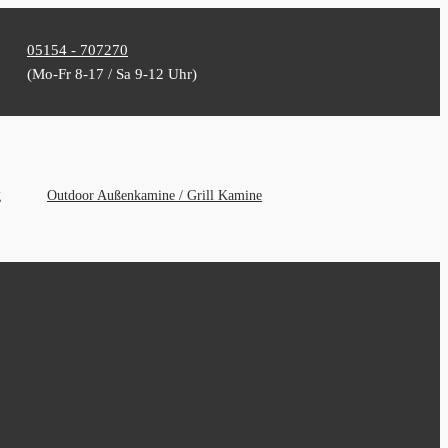
05154 - 707270
(Mo-Fr 8-17 / Sa 9-12 Uhr)
g
Outdoor Außenkamine / Grill Kamine