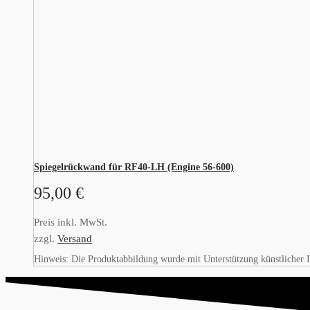
Spiegelrückwand für RF40-LH (Engine 56-600)
95,00
€
Preis inkl. MwSt.
zzgl.
Versand
Hinweis: Die Produktabbildung wurde mit Unterstützung künstlicher Int