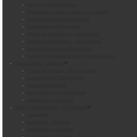
Glow Fire Elektrokamine
Elektrokamine zum Aufhängen / Einbauen
Elektrokamine für schöne Ecken
Elektrokamin als Raumteiler
Elektro-Kamineinsätze – mit Heizung
Elektro-Kamineinsätze – ohne Heizung
Elektrokamine ohne Wasserdampf
Faber Elektrokamine mit Opti-Virtual-Technik
Elektrokamine – Zubehör
Ersatzteile Dimplex / Faber / Xaralyn
Kaminbestecke / Kaminkörbe
Kaminknistereffekte
Rückwände für Kamineinsätze
sonstiges Kaminzubehör
Outdoor Außenkamine / Grill Kamine
Gaskamine
Gaskamine – Zubehör
Grillkamine von Firestar
Grillkamine von Firestar – Zubehör