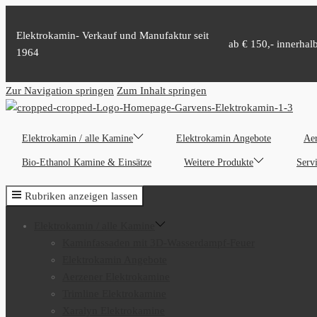
Elektrokamin- Verkauf und Manufaktur seit
ab € 150,- innerhal
1964
Zur Navigation springen
Zum Inhalt springen
Elektrokamin / alle Kamine
Elektrokamin Angebote
Aer
Bio-Ethanol Kamine & Einsätze
Weitere Produkte
Serv
Rubriken anzeigen lassen
Elektrokamin / alle Kamine
Kaminfassaden mit 3D-Wasserdampf-Feuer
Elektrokamin Angebote
Aerzener Elektrokamine
Trimline Elektrokamine
Xaralyn Elektrokamine