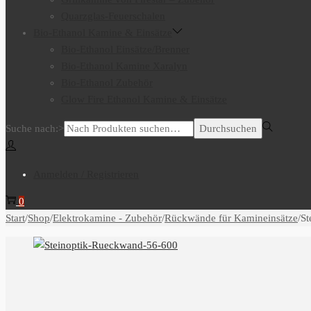
Quarzglas-Feuerschalen
Bio-Ethanol Kamine & Einsätze
Bio-Ethanol Einsätze/Brenner
Bio-Ethanol Kamine Xaralyn
Bio-Ethanol Zubehör
Glow Fire Ethanol Kamine & Einsätze
Suche nach:>
Durchsuchen
Anmelden / Registrieren
0
Start
/
Shop
/
Elektrokamine - Zubehör
/
Rückwände für Kamineinsätze
/
St