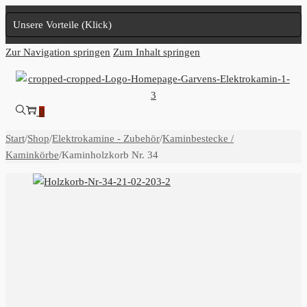
Unsere Vorteile (Klick)
Zur Navigation springen
Zum Inhalt springen
0
Start
/
Shop
/
Elektrokamine - Zubehör
/
Kaminbestecke /
Kaminkörbe
/
Kaminholzkorb Nr. 34