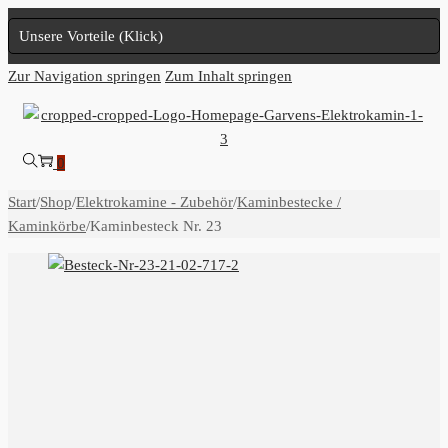
Unsere Vorteile (Klick)
Zur Navigation springen
Zum Inhalt springen
0
Start
/
Shop
/
Elektrokamine - Zubehör
/
Kaminbestecke /
Kaminkörbe
/
Kaminbesteck Nr. 23