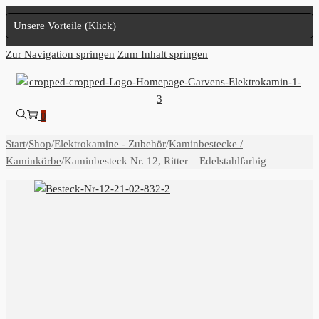
Unsere Vorteile (Klick)
Zur Navigation springen
Zum Inhalt springen
0
Start
/
Shop
/
Elektrokamine - Zubehör
/
Kaminbestecke /
Kaminkörbe
/
Kaminbesteck Nr. 12, Ritter – Edelstahlfarbig