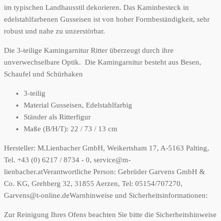
im typischen Landhausstil dekorieren. Das Kaminbesteck in
edelstahlfarbenen Gusseisen ist von hoher Formbeständigkeit, sehr
robust und nahe zu unzerstörbar.
Die 3-teilige Kamingarnitur Ritter überzeugt durch ihre
unverwechselbare Optik. Die Kamingarnitur besteht aus Besen,
Schaufel und Schürhaken
3-teilig
Material Gusseisen, Edelstahlfarbig
Ständer als Ritterfigur
Maße (B/H/T): 22 / 73 / 13 cm
Hersteller:
M.Lienbacher GmbH, Weikertsham 17, A-5163 Palting,
Tel. +43 (0) 6217 / 8734 - 0, service@m-
lienbacher.at
Verantwortliche Person:
Gebrüder Garvens GmbH &
Co. KG, Grehberg 32, 31855 Aerzen, Tel: 05154/707270,
Garvens@t-online.de
Warnhinweise und Sicherheitsinformationen:
Zur Reinigung Ihres Ofens beachten Sie bitte die Sicherheitshinweise