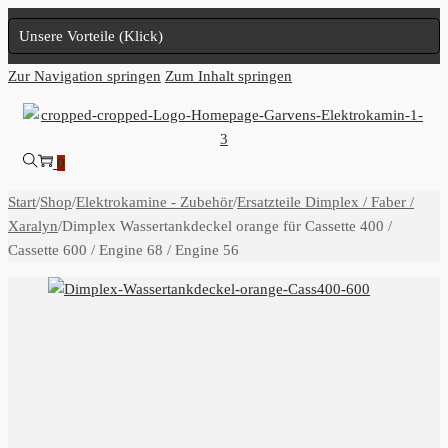
Unsere Vorteile (Klick)
Zur Navigation springen
Zum Inhalt springen
0
Start
/
Shop
/
Elektrokamine - Zubehör
/
Ersatzteile Dimplex / Faber /
Xaralyn
/
Dimplex Wassertankdeckel orange für Cassette 400 /
Cassette 600 / Engine 68 / Engine 56