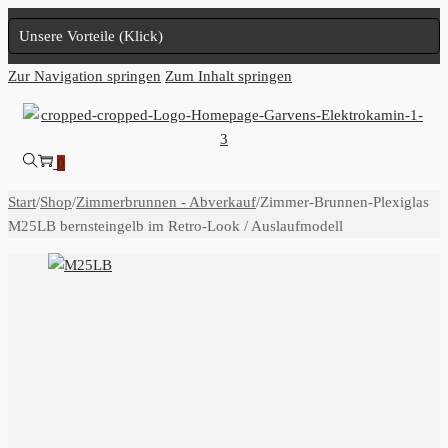
Unsere Vorteile (Klick)
Zur Navigation springen
Zum Inhalt springen
0
Start
/
Shop
/
Zimmerbrunnen - Abverkauf
/
Zimmer-Brunnen-Plexiglas
M25LB bernsteingelb im Retro-Look / Auslaufmodell