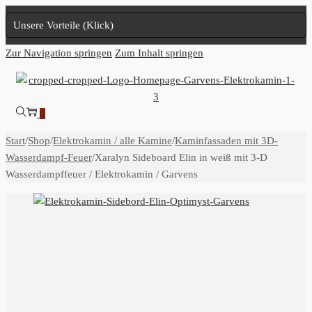
Unsere Vorteile (Klick)
Zur Navigation springen
Zum Inhalt springen
0
Start
/
Shop
/
Elektrokamin / alle Kamine
/
Kaminfassaden mit 3D-
Wasserdampf-Feuer
/
Xaralyn Sideboard Elin in weiß mit 3-D
Wasserdampffeuer / Elektrokamin / Garvens