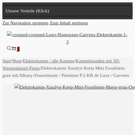
Unsere Vorteile (Klick)
Zur Navigation springen
Zum Inhalt springen
0
Start
/
Shop
/
Elektrokamin / alle Kamine
/
Kaminfassaden mit 3D-
Wasserdampf-Feuer
/
Elektrokamin Xaralyn Kreta Mini Fossilstein
grau mit Albany-Feuereinsatz / Premium P 2-KR de Luxe / Garvens