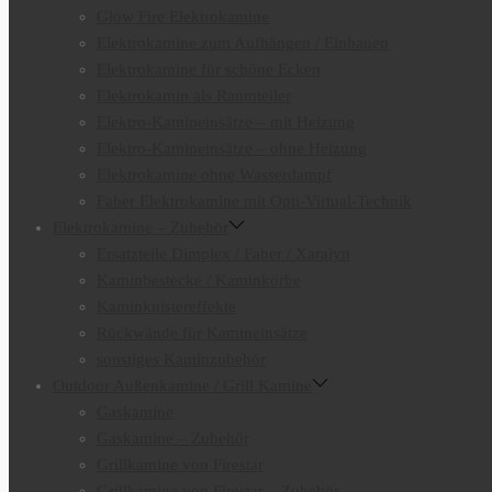
Glow Fire Elektrokamine
Elektrokamine zum Aufhängen / Einbauen
Elektrokamine für schöne Ecken
Elektrokamin als Raumteiler
Elektro-Kamineinsätze – mit Heizung
Elektro-Kamineinsätze – ohne Heizung
Elektrokamine ohne Wasserdampf
Faber Elektrokamine mit Opti-Virtual-Technik
Elektrokamine – Zubehör
Ersatzteile Dimplex / Faber / Xaralyn
Kaminbestecke / Kaminkörbe
Kaminknistereffekte
Rückwände für Kamineinsätze
sonstiges Kaminzubehör
Outdoor Außenkamine / Grill Kamine
Gaskamine
Gaskamine – Zubehör
Grillkamine von Firestar
Grillkamine von Firestar – Zubehör