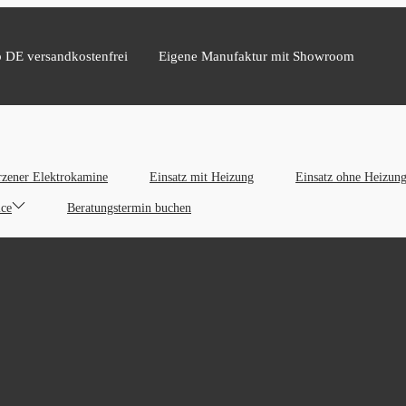
b DE versandkostenfrei
Eigene Manufaktur mit Showroom
zener Elektrokamine
Einsatz mit Heizung
Einsatz ohne Heizun
ice
Beratungstermin buchen