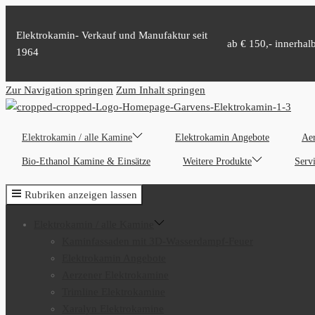
Elektrokamin- Verkauf und Manufaktur seit
ab € 150,- innerhal
1964
Zur Navigation springen
Zum Inhalt springen
Elektrokamin / alle Kamine
Elektrokamin Angebote
Aer
Bio-Ethanol Kamine & Einsätze
Weitere Produkte
Serv
Rubriken anzeigen lassen
Elektrokamin / alle Kamine
Kaminfassaden mit 3D-Wasserdampf-Feuer
Elektrokamin Angebote
Aerzener Elektrokamine
Trimline Elektrokamine
Xaralyn Elektrokamine