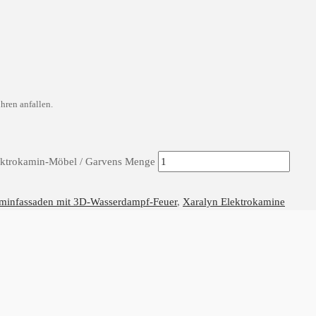
hren anfallen.
ektrokamin-Möbel / Garvens Menge
minfassaden mit 3D-Wasserdampf-Feuer
,
Xaralyn Elektrokamine