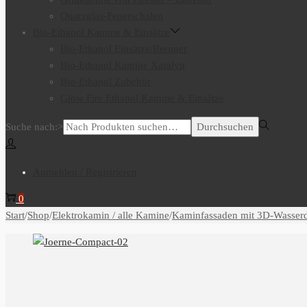
Quarzglas-Feuerschalen
Bio-Ethanol Kamine & Einsätze
Bio-Ethanol Einsätze/Brenner
Bio-Ethanol Kamine Xaralyn
Bio-Ethanol Zubehör
Glow Fire Ethanol Kamine & Einsätze
Suche nach:>
Durchsuchen
Anmelden / Registrieren
0
Start
/
Shop
/
Elektrokamin / alle Kamine
/
Kaminfassaden mit 3D-Wasser