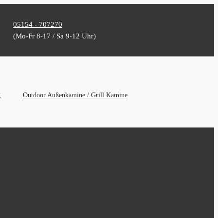
05154 - 707270
(Mo-Fr 8-17 / Sa 9-12 Uhr)
g
Outdoor Außenkamine / Grill Kamine