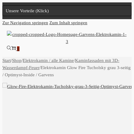
Unsere Vorteile (Klick)
Zur Navigation springen
Zum Inhalt springen
0
Start
/
Shop
/
Elektrokamin / alle Kamine
/
Kaminfassaden mit 3D-
Wasserdampf-Feuer
/
Elektrokamin Glow Fire Tucholsky grau 3-seitig
/ Optimyst-Inside / Garvens