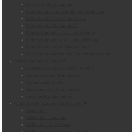
Glow Fire Elektrokamine
Elektrokamine zum Aufhängen / Einbauen
Elektrokamine für schöne Ecken
Elektrokamin als Raumteiler
Elektro-Kamineinsätze – mit Heizung
Elektro-Kamineinsätze – ohne Heizung
Elektrokamine ohne Wasserdampf
Faber Elektrokamine mit Opti-Virtual-Technik
Elektrokamine – Zubehör
Ersatzteile Dimplex / Faber / Xaralyn
Kaminbestecke / Kaminkörbe
Kaminknistereffekte
Rückwände für Kamineinsätze
sonstiges Kaminzubehör
Outdoor Außenkamine / Grill Kamine
Gaskamine
Gaskamine – Zubehör
Grillkamine von Firestar
Grillkamine von Firestar – Zubehör