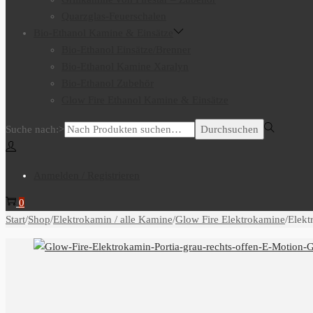
Quarzglas-Feuerschalen
Bio-Ethanol Kamine & Einsätze
Bio-Ethanol Einsätze/Brenner
Bio-Ethanol Kamine Xaralyn
Bio-Ethanol Zubehör
Glow Fire Ethanol Kamine & Einsätze
Suche nach:>
Durchsuchen
Anmelden / Registrieren
0
Start
/
Shop
/
Elektrokamin / alle Kamine
/
Glow Fire Elektrokamine
/
Elekt