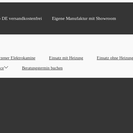
b DE versandkostenfrei
Eigene Manufaktur mit Showroom
zener Elektrokamine
Einsatz mit Heizung
Einsatz ohne Heizun
ice
Beratungstermin buchen