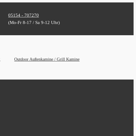
05154 - 707270
(Mo-Fr 8-17 / Sa 9-12 Uhr)
g
Outdoor Außenkamine / Grill Kamine