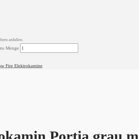
hren anfallen.
vens Menge
ow Fire Elektrokamine
okamin Portia grau m