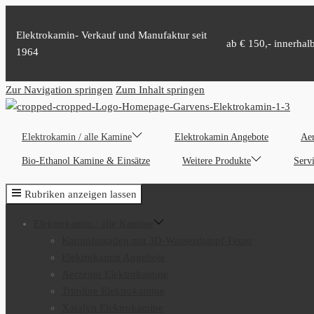
Elektrokamin- Verkauf und Manufaktur seit
ab € 150,- innerhal
1964
Zur Navigation springen
Zum Inhalt springen
Elektrokamin / alle Kamine
Elektrokamin Angebote
Aer
Bio-Ethanol Kamine & Einsätze
Weitere Produkte
Serv
Rubriken anzeigen lassen
Elektrokamin / alle Kamine
Kaminfassaden mit 3D-Wasserdampf-Feuer
Elektrokamin Angebote
Aerzener Elektrokamine
Trimline Elektrokamine
Xaralyn Elektrokamine