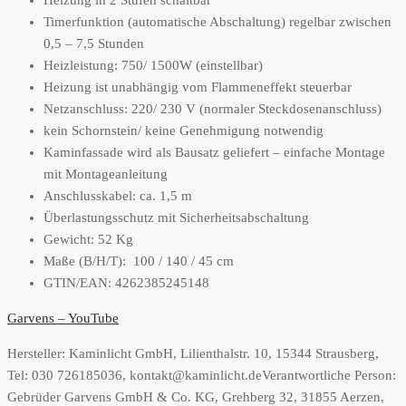
Heizung in 2 Stufen schaltbar
Timerfunktion (automatische Abschaltung) regelbar zwischen
0,5 – 7,5 Stunden
Heizleistung: 750/ 1500W (einstellbar)
Heizung ist unabhängig vom Flammeneffekt steuerbar
Netzanschluss: 220/ 230 V (normaler Steckdosenanschluss)
kein Schornstein/ keine Genehmigung notwendig
Kaminfassade wird als Bausatz geliefert – einfache Montage
mit Montageanleitung
Anschlusskabel: ca. 1,5 m
Überlastungsschutz mit Sicherheitsabschaltung
Gewicht: 52 Kg
Maße (B/H/T): 100 / 140 / 45 cm
GTIN/EAN: 4262385245148
Garvens – YouTube
Hersteller:
Kaminlicht GmbH, Lilienthalstr. 10, 15344 Strausberg,
Tel: 030 726185036, kontakt@kaminlicht.de
Verantwortliche Person:
Gebrüder Garvens GmbH & Co. KG, Grehberg 32, 31855 Aerzen,