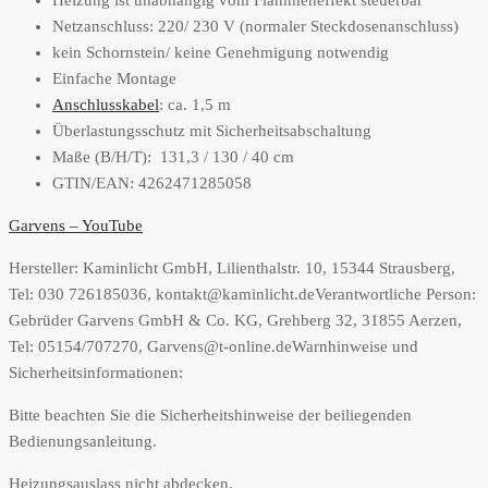
Heizung ist unabhängig vom Flammeneffekt steuerbar
Netzanschluss: 220/ 230 V (normaler Steckdosenanschluss)
kein Schornstein/ keine Genehmigung notwendig
Einfache Montage
Anschlusskabel
: ca. 1,5 m
Überlastungsschutz mit Sicherheitsabschaltung
Maße (B/H/T): 131,3 / 130 / 40 cm
GTIN/EAN: 4262471285058
Garvens – YouTube
Hersteller:
Kaminlicht GmbH, Lilienthalstr. 10, 15344 Strausberg,
Tel: 030 726185036, kontakt@kaminlicht.de
Verantwortliche Person:
Gebrüder Garvens GmbH & Co. KG, Grehberg 32, 31855 Aerzen,
Tel: 05154/707270, Garvens@t-online.de
Warnhinweise und
Sicherheitsinformationen:
Bitte beachten Sie die Sicherheitshinweise der beiliegenden
Bedienungsanleitung.
Heizungsauslass nicht abdecken.