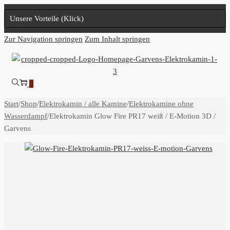
Unsere Vorteile (Klick)
Zur Navigation springen
Zum Inhalt springen
0
Start
/
Shop
/
Elektrokamin / alle Kamine
/
Elektrokamine ohne
Wasserdampf
/
Elektrokamin Glow Fire PR17 weiß / E-Motion 3D /
Garvens