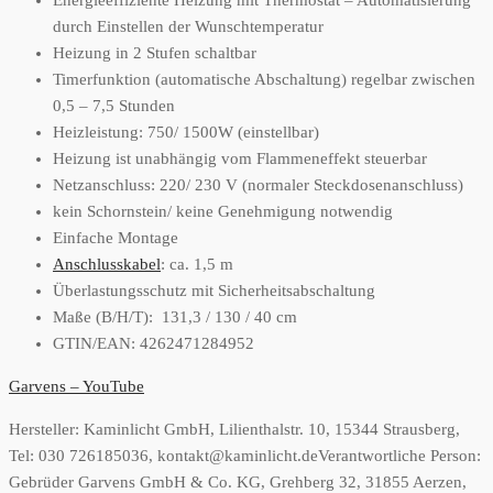
Energieeffiziente Heizung mit Thermostat – Automatisierung
durch Einstellen der Wunschtemperatur
Heizung in 2 Stufen schaltbar
Timerfunktion (automatische Abschaltung) regelbar zwischen
0,5 – 7,5 Stunden
Heizleistung: 750/ 1500W (einstellbar)
Heizung ist unabhängig vom Flammeneffekt steuerbar
Netzanschluss: 220/ 230 V (normaler Steckdosenanschluss)
kein Schornstein/ keine Genehmigung notwendig
Einfache Montage
Anschlusskabel
: ca. 1,5 m
Überlastungsschutz mit Sicherheitsabschaltung
Maße (B/H/T): 131,3 / 130 / 40 cm
GTIN/EAN: 4262471284952
Garvens – YouTube
Hersteller:
Kaminlicht GmbH, Lilienthalstr. 10, 15344 Strausberg,
Tel: 030 726185036, kontakt@kaminlicht.de
Verantwortliche Person:
Gebrüder Garvens GmbH & Co. KG, Grehberg 32, 31855 Aerzen,