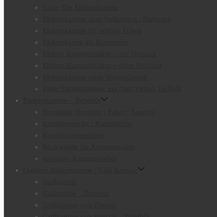
Glow Fire Elektrokamine
Elektrokamine zum Aufhängen / Einbauen
Elektrokamine für schöne Ecken
Elektrokamin als Raumteiler
Elektro-Kamineinsätze – mit Heizung
Elektro-Kamineinsätze – ohne Heizung
Elektrokamine ohne Wasserdampf
Faber Elektrokamine mit Opti-Virtual-Technik
Elektrokamine – Zubehör
Ersatzteile Dimplex / Faber / Xaralyn
Kaminbestecke / Kaminkörbe
Kaminknistereffekte
Rückwände für Kamineinsätze
sonstiges Kaminzubehör
Outdoor Außenkamine / Grill Kamine
Gaskamine
Gaskamine – Zubehör
Grillkamine von Firestar
Grillkamine von Firestar – Zubehör