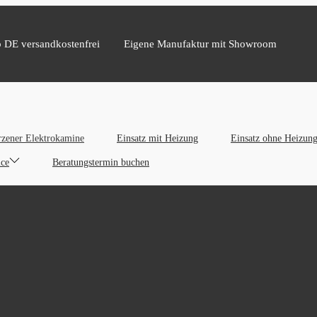
b DE versandkostenfrei
Eigene Manufaktur mit Showroom
zener Elektrokamine
Einsatz mit Heizung
Einsatz ohne Heizun
ice
Beratungstermin buchen