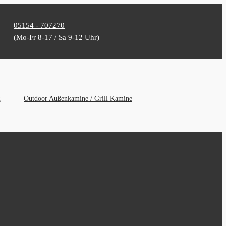
05154 - 707270
(Mo-Fr 8-17 / Sa 9-12 Uhr)
g
Outdoor Außenkamine / Grill Kamine