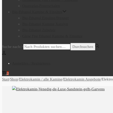
Quarzglas-Feuerschalen
Bio-Ethanol Kamine & Einsätze
Bio-Ethanol Einsätze/Brenner
Bio-Ethanol Kamine Xaralyn
Bio-Ethanol Zubehör
Glow Fire Ethanol Kamine & Einsätze
Suche nach:>
Durchsuchen
Anmelden / Registrieren
0
Start
/
Shop
/
Elektrokamin / alle Kamine
/
Elektrokamin Angebote
/
Elektr