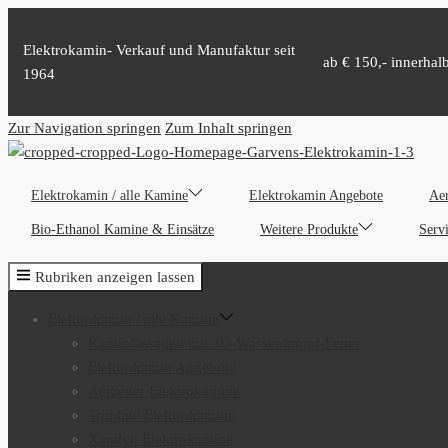
Elektrokamin- Verkauf und Manufaktur seit
ab € 150,- innerhal
1964
Zur Navigation springen
Zum Inhalt springen
Elektrokamin / alle Kamine
Elektrokamin Angebote
Aer
Bio-Ethanol Kamine & Einsätze
Weitere Produkte
Serv
Rubriken anzeigen lassen
Elektrokamin / alle Kamine
Kaminfassaden mit 3D-Wasserdampf-Feuer
Elektrokamin Angebote
Aerzener Elektrokamine
Trimline Elektrokamine
Xaralyn Elektrokamine