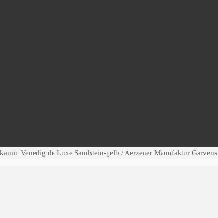
okamin Venedig de Luxe Sandstein-gelb / Aerzener Manufaktur Garvens 