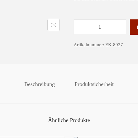
A
e
Artikelnummer:
EK-8927
r
z
e
n
e
r
Beschreibung
Produktsicherheit
E
l
e
k
t
Ähnliche Produkte
r
o