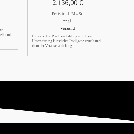
2.136,00
€
Preis inkl. MwSt.
zzgl.
Versand
it
ellt und
Hinweis: Die Produktabbildung wurde mit
Unterstützung künstlicher Intelligenz erstellt und
dient der Veranschaulichung.