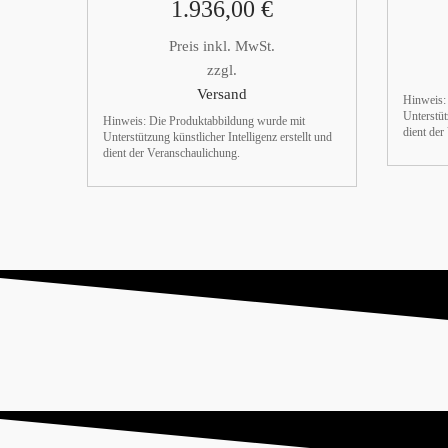
1.936,00
€
Preis inkl. MwSt.
zzgl.
Versand
Hinweis:
Unterstüt
Hinweis: Die Produktabbildung wurde mit
dient der
Unterstützung künstlicher Intelligenz erstellt und
dient der Veranschaulichung.