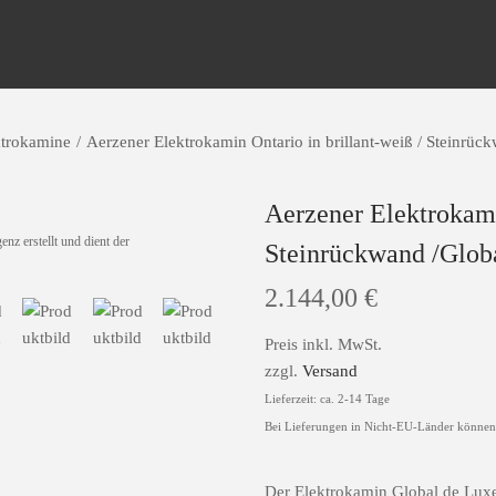
ktrokamine
/
Aerzener Elektrokamin Ontario in brillant-weiß / Steinrüc
Aerzener Elektrokami
nz erstellt und dient der
Steinrückwand /Globa
2.144,00
€
Preis inkl. MwSt.
zzgl.
Versand
Lieferzeit: ca. 2-14 Tage
Bei Lieferungen in Nicht-EU-Länder können 
Der Elektrokamin Global de Luxe