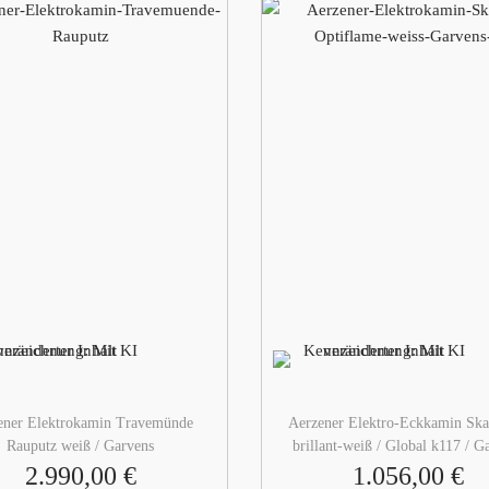
k
a
m
i
n
O
n
t
a
r
i
o
i
n
b
r
ener Elektrokamin Travemünde
Aerzener Elektro-Eckkamin Ska
i
Rauputz weiß / Garvens
brillant-weiß / Global k117 / G
l
2.990,00
€
1.056,00
€
l