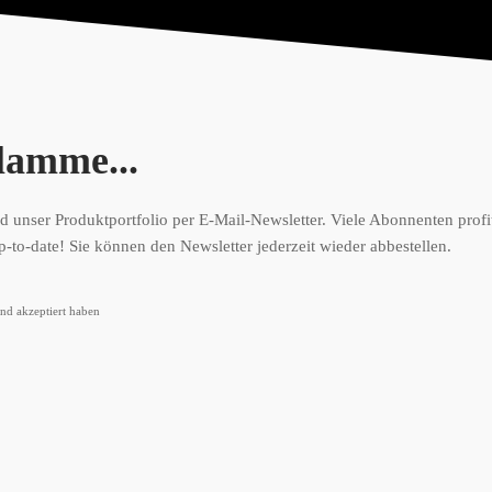
w
a
n
d
/
G
flamme...
l
o
b
 unser Produktportfolio per E-Mail-Newsletter. Viele Abonnenten profi
a
p-to-date! Sie können den Newsletter jederzeit wieder abbestellen.
l
d
nd akzeptiert haben
e
L
u
x
e
6
2