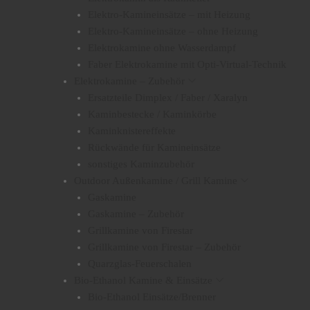
r
e
Elektro-Kamineinsätze – mit Heizung
i
n
Elektro-Kamineinsätze – ohne Heizung
n
Elektrokamine ohne Wasserdampf
g
Faber Elektrokamine mit Opti-Virtual-Technik
e
Elektrokamine – Zubehör
n
Ersatzteile Dimplex / Faber / Xaralyn
Kaminbestecke / Kaminkörbe
Kaminknistereffekte
Rückwände für Kamineinsätze
sonstiges Kaminzubehör
Outdoor Außenkamine / Grill Kamine
Gaskamine
Gaskamine – Zubehör
Grillkamine von Firestar
Grillkamine von Firestar – Zubehör
Quarzglas-Feuerschalen
Bio-Ethanol Kamine & Einsätze
Bio-Ethanol Einsätze/Brenner