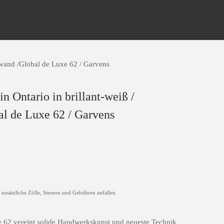
kwand /Global de Luxe 62 / Garvens
n Ontario in brillant-weiß /
l de Luxe 62 / Garvens
zusätzliche Zölle, Steuern und Gebühren anfallen.
 62 vereint solide Handwerkskunst und neueste Technik