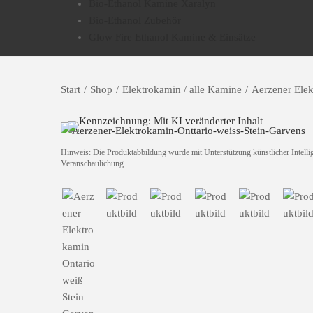
Bio-Ethanol Kamine Xaralyn
Bio-Ethanol Zubehör
Glow Fire Ethanol Kamine & Einsätze
Start
/
Shop
/
Elektrokamin / alle Kamine
/
Aerzener Ele
Hinweis: Die Produktabbildung wurde mit Unterstützung künstlicher Intellige
Veranschaulichung.