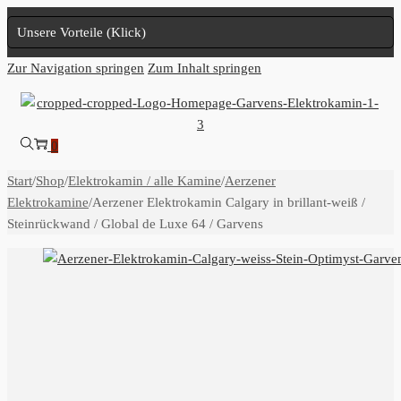
Unsere Vorteile (Klick)
Zur Navigation springen
Zum Inhalt springen
0
Start
/
Shop
/
Elektrokamin / alle Kamine
/
Aerzener
Elektrokamine
/
Aerzener Elektrokamin Calgary in brillant-weiß /
Steinrückwand / Global de Luxe 64 / Garvens