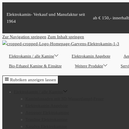
Elektrokamin- Verkauf und Manufaktur seit
ab € 150,- innerhal
1964
Zur Navigation springen
Zum Inhalt springen
Elektrokamin / alle Kamine
Elektrokamin Angebote
Aer
Bio-Ethanol Kamine & Einsätze
Weitere Produkte
Serv
Rubriken anzeigen lassen
Elektrokamin / alle Kamine
Kaminfassaden mit 3D-Wasserdampf-Feuer
Elektrokamin Angebote
Aerzener Elektrokamine
Trimline Elektrokamine
Xaralyn Elektrokamine