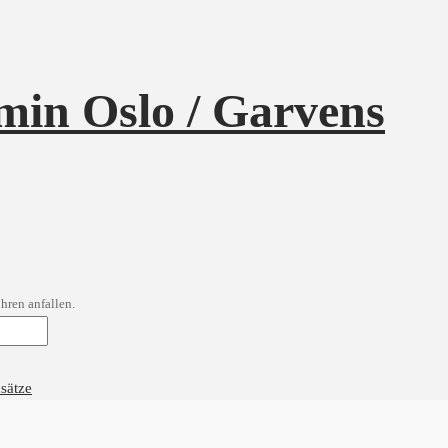
min Oslo / Garvens
hren anfallen.
sätze