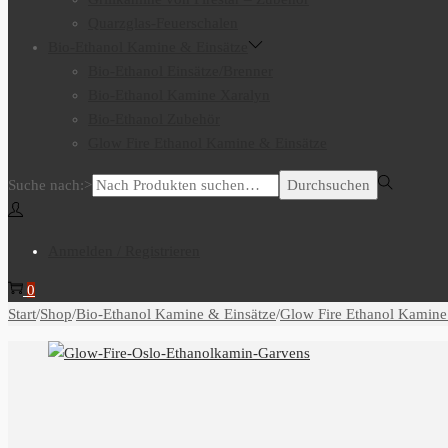
Quarzglas-Feuerschalen
Bio-Ethanol Kamine & Einsätze
Bio-Ethanol Einsätze/Brenner
Bio-Ethanol Kamine Xaralyn
Bio-Ethanol Zubehör
Glow Fire Ethanol Kamine & Einsätze
Suche nach:>
Durchsuchen
Anmelden / Registrieren
0
Start
/
Shop
/
Bio-Ethanol Kamine & Einsätze
/
Glow Fire Ethanol Kamine