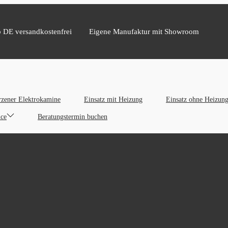
b DE versandkostenfrei
Eigene Manufaktur mit Showroom
zener Elektrokamine
Einsatz mit Heizung
Einsatz ohne Heizun
ice
Beratungstermin buchen