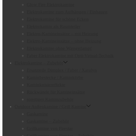
Glow Fire Elektrokamine
Elektrokamine zum Aufhängen / Einbauen
Elektrokamine für schöne Ecken
Elektrokamin als Raumteiler
Elektro-Kamineinsätze – mit Heizung
Elektro-Kamineinsätze – ohne Heizung
Elektrokamine ohne Wasserdampf
Faber Elektrokamine mit Opti-Virtual-Technik
Elektrokamine – Zubehör
Ersatzteile Dimplex / Faber / Xaralyn
Kaminbestecke / Kaminkörbe
Kaminknistereffekte
Rückwände für Kamineinsätze
sonstiges Kaminzubehör
Outdoor Außenkamine / Grill Kamine
Gaskamine
Gaskamine – Zubehör
Grillkamine von Firestar
Grillkamine von Firestar – Zubehör