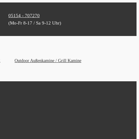
05154 - 707270
(Mo-Fr 8-17 / Sa 9-12 Uhr)
g
Outdoor Außenkamine / Grill Kamine