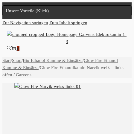
Unsere Vorteile (Klick)
Zur Navigation springen
Zum Inhalt springen
0
Start
/
Shop
/
Bio-Ethanol Kamine & Einsätze
/
Glow Fire Ethanol
Kamine & Einsätze
/
Glow Fire Ethanolkamin Narvik weiß – links
offen / Garvens