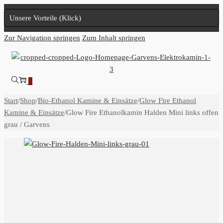
Unsere Vorteile (Klick)
Zur Navigation springen
Zum Inhalt springen
0
Start
/
Shop
/
Bio-Ethanol Kamine & Einsätze
/
Glow Fire Ethanol
Kamine & Einsätze
/
Glow Fire Ethanolkamin Halden Mini links offen
grau / Garvens