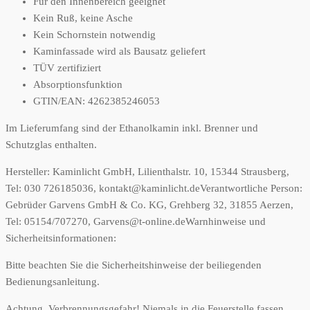
Für den Innenbereich geeignet
Kein Ruß, keine Asche
Kein Schornstein notwendig
Kaminfassade wird als Bausatz geliefert
TÜV zertifiziert
Absorptionsfunktion
GTIN/EAN: 4262385246053
Im Lieferumfang sind der Ethanolkamin inkl. Brenner und
Schutzglas enthalten.
Hersteller:
Kaminlicht GmbH, Lilienthalstr. 10, 15344 Strausberg,
Tel: 030 726185036, kontakt@kaminlicht.de
Verantwortliche Person:
Gebrüder Garvens GmbH & Co. KG, Grehberg 32, 31855 Aerzen,
Tel: 05154/707270, Garvens@t-online.de
Warnhinweise und
Sicherheitsinformationen:
Bitte beachten Sie die Sicherheitshinweise der beiliegenden
Bedienungsanleitung.
Achtung, Verbrennungsgefahr! Niemals in die Feuerstelle fassen