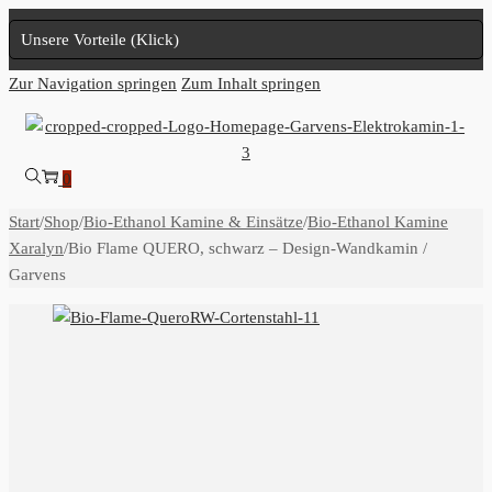
Unsere Vorteile (Klick)
Zur Navigation springen
Zum Inhalt springen
0
Start
/
Shop
/
Bio-Ethanol Kamine & Einsätze
/
Bio-Ethanol Kamine
Xaralyn
/
Bio Flame QUERO, schwarz – Design-Wandkamin /
Garvens