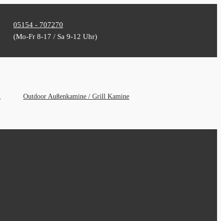
05154 - 707270
(Mo-Fr 8-17 / Sa 9-12 Uhr)
g
Outdoor Außenkamine / Grill Kamine