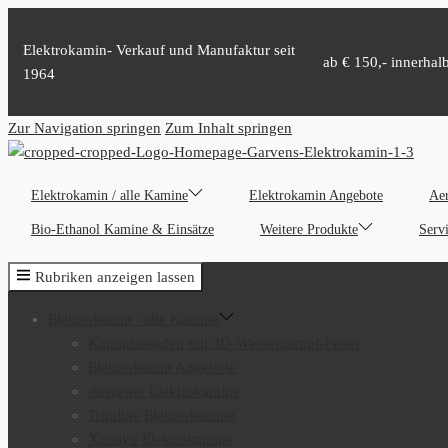
Elektrokamin- Verkauf und Manufaktur seit
ab € 150,- innerhal
1964
Zur Navigation springen
Zum Inhalt springen
Elektrokamin / alle Kamine
Elektrokamin Angebote
Aer
Bio-Ethanol Kamine & Einsätze
Weitere Produkte
Serv
Rubriken anzeigen lassen
Elektrokamin / alle Kamine
Kaminfassaden mit 3D-Wasserdampf-Feuer
Elektrokamin Angebote
Aerzener Elektrokamine
Trimline Elektrokamine
Xaralyn Elektrokamine