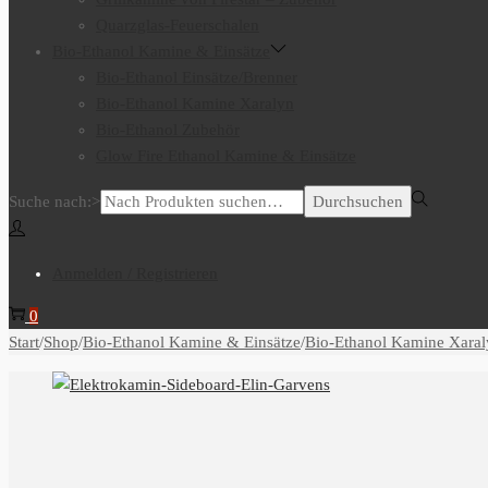
Quarzglas-Feuerschalen
Bio-Ethanol Kamine & Einsätze
Bio-Ethanol Einsätze/Brenner
Bio-Ethanol Kamine Xaralyn
Bio-Ethanol Zubehör
Glow Fire Ethanol Kamine & Einsätze
Suche nach:>
Durchsuchen
Anmelden / Registrieren
0
Start
/
Shop
/
Bio-Ethanol Kamine & Einsätze
/
Bio-Ethanol Kamine Xaral