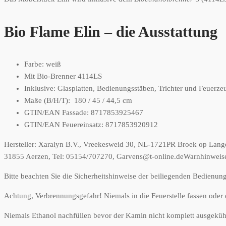
Bio Flame Elin – die Ausstattung
Farbe: weiß
Mit Bio-Brenner 4114LS
Inklusive: Glasplatten, Bedienungsstäben, Trichter und Feuerze
Maße (B/H/T): 180 / 45 / 44,5 cm
GTIN/EAN Fassade: 8717853925467
GTIN/EAN Feuereinsatz: 8717853920912
Hersteller:
Xaralyn B.V., Vreekesweid 30, NL-1721PR Broek op Lang
31855 Aerzen, Tel: 05154/707270, Garvens@t-online.de
Warnhinweise
Bitte beachten Sie die Sicherheitshinweise der beiliegenden Bedienung
Achtung, Verbrennungsgefahr! Niemals in die Feuerstelle fassen oder
Niemals Ethanol nachfüllen bevor der Kamin nicht komplett ausgekühlt