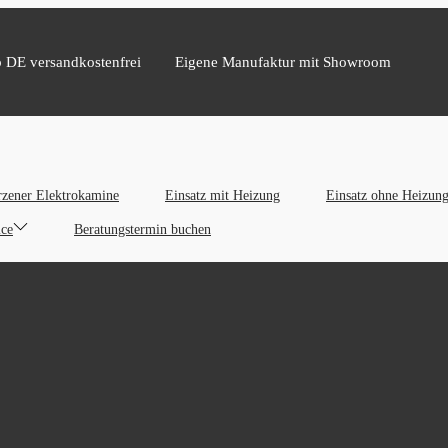
b DE versandkostenfrei
Eigene Manufaktur mit Showroom
zener Elektrokamine
Einsatz mit Heizung
Einsatz ohne Heizun
ice
Beratungstermin buchen