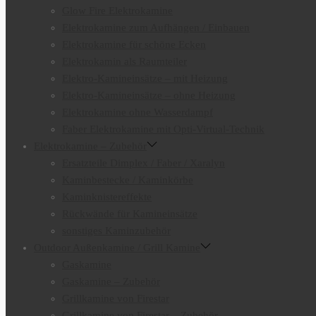
Glow Fire Elektrokamine
Elektrokamine zum Aufhängen / Einbauen
Elektrokamine für schöne Ecken
Elektrokamin als Raumteiler
Elektro-Kamineinsätze – mit Heizung
Elektro-Kamineinsätze – ohne Heizung
Elektrokamine ohne Wasserdampf
Faber Elektrokamine mit Opti-Virtual-Technik
Elektrokamine – Zubehör
Ersatzteile Dimplex / Faber / Xaralyn
Kaminbestecke / Kaminkörbe
Kaminknistereffekte
Rückwände für Kamineinsätze
sonstiges Kaminzubehör
Outdoor Außenkamine / Grill Kamine
Gaskamine
Gaskamine – Zubehör
Grillkamine von Firestar
Grillkamine von Firestar – Zubehör