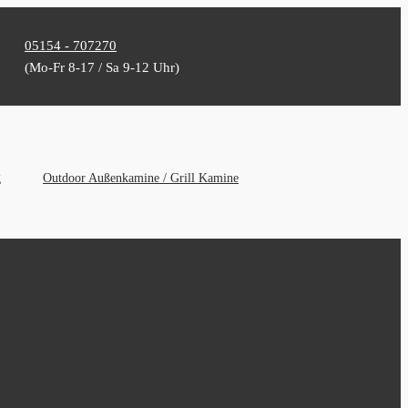
05154 - 707270
(Mo-Fr 8-17 / Sa 9-12 Uhr)
g
Outdoor Außenkamine / Grill Kamine