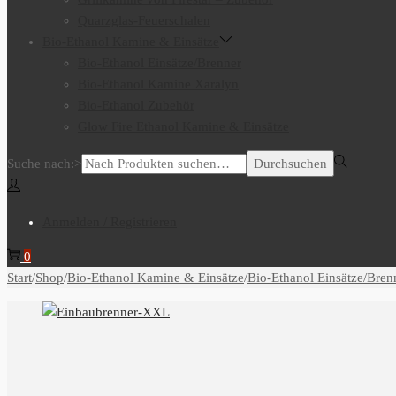
Quarzglas-Feuerschalen
Bio-Ethanol Kamine & Einsätze
Bio-Ethanol Einsätze/Brenner
Bio-Ethanol Kamine Xaralyn
Bio-Ethanol Zubehör
Glow Fire Ethanol Kamine & Einsätze
Suche nach:>
Durchsuchen
Anmelden / Registrieren
0
Start
/
Shop
/
Bio-Ethanol Kamine & Einsätze
/
Bio-Ethanol Einsätze/Bren