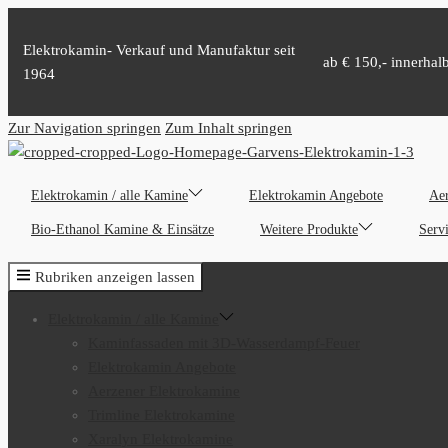
Elektrokamin- Verkauf und Manufaktur seit
ab € 150,- innerhal
1964
Zur Navigation springen
Zum Inhalt springen
Elektrokamin / alle Kamine
Elektrokamin Angebote
Aer
Bio-Ethanol Kamine & Einsätze
Weitere Produkte
Serv
Rubriken anzeigen lassen
Elektrokamin / alle Kamine
Kaminfassaden mit 3D-Wasserdampf-Feuer
Elektrokamin Angebote
Aerzener Elektrokamine
Trimline Elektrokamine
Xaralyn Elektrokamine