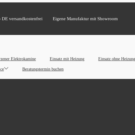
b DE versandkostenfrei
Eigene Manufaktur mit Showroom
zener Elektrokamine
Einsatz mit Heizung
Einsatz ohne Heizun
ice
Beratungstermin buchen