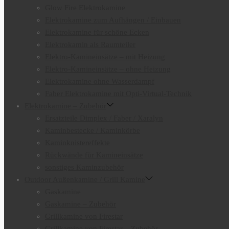
Glow Fire Elektrokamine
Elektrokamine zum Aufhängen / Einbauen
Elektrokamine für schöne Ecken
Elektrokamin als Raumteiler
Elektro-Kamineinsätze – mit Heizung
Elektro-Kamineinsätze – ohne Heizung
Elektrokamine ohne Wasserdampf
Faber Elektrokamine mit Opti-Virtual-Technik
Elektrokamine – Zubehör
Ersatzteile Dimplex / Faber / Xaralyn
Kaminbestecke / Kaminkörbe
Kaminknistereffekte
Rückwände für Kamineinsätze
sonstiges Kaminzubehör
Outdoor Außenkamine / Grill Kamine
Gaskamine
Gaskamine – Zubehör
Grillkamine von Firestar
Grillkamine von Firestar – Zubehör