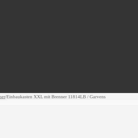
ner
/
Einbaukasten XXL mit Brenner 11814LB / Garvens