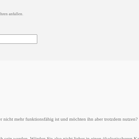
hren anfallen.
er nicht mehr funktionsfähig ist und möchten ihn aber trotzdem nutzen
h sein werden. Würden Sie also nicht lieber in einen ökologischeren Ka