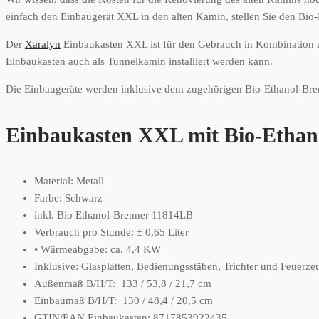
einfach den Einbaugerät XXL in den alten Kamin, stellen Sie den Bi
Der
Xaralyn
Einbaukasten XXL ist für den Gebrauch in Kombination 
Einbaukasten auch als Tunnelkamin installiert werden kann.
Die Einbaugeräte werden inklusive dem zugehörigen Bio-Ethanol-Brenn
Einbaukasten XXL mit Bio-Ethano
Material: Metall
Farbe: Schwarz
inkl. Bio Ethanol-Brenner 11814LB
Verbrauch pro Stunde: ± 0,65 Liter
• Wärmeabgabe: ca. 4,4 KW
Inklusive: Glasplatten, Bedienungsstäben, Trichter und Feuerze
Außenmaß B/H/T: 133 / 53,8 / 21,7 cm
Einbaumaß B/H/T: 130 / 48,4 / 20,5 cm
GTIN/EAN Einbaukasten: 8717853922435