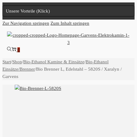
Unsere Vorteile (Klick)
Zur Navigation springen
Zum Inhalt springen
0
Start
/
Shop
/
Bio-Ethanol Kamine & Einsätze
/
Bio-Ethanol
Einsätze/Brenner
/
Bio Brenner L, Edelstahl – 5820S / Xaralyn /
Garvens