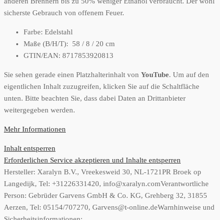
anderen Brennern bis zu 50% weniger Ethanol verbraucht. Der wohl
sicherste Gebrauch von offenem Feuer.
Farbe: Edelstahl
Maße (B/H/T): 58 / 8 / 20 cm
GTIN/EAN: 8717853920813
Sie sehen gerade einen Platzhalterinhalt von
YouTube
. Um auf den
eigentlichen Inhalt zuzugreifen, klicken Sie auf die Schaltfläche
unten. Bitte beachten Sie, dass dabei Daten an Drittanbieter
weitergegeben werden.
Mehr Informationen
Inhalt entsperren
Erforderlichen Service akzeptieren und Inhalte entsperren
Hersteller:
Xaralyn B.V., Vreekesweid 30, NL-1721PR Broek op
Langedijk, Tel: +31226331420, info@xaralyn.com
Verantwortliche
Person:
Gebrüder Garvens GmbH & Co. KG, Grehberg 32, 31855
Aerzen, Tel: 05154/707270, Garvens@t-online.de
Warnhinweise und
Sicherheitsinformationen: