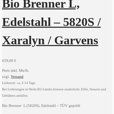
Bio Brenner L,
Edelstahl – 5820S /
Xaralyn / Garvens
659,00
€
Preis inkl. MwSt.
zzgl.
Versand
Lieferzeit: ca. 2-14 Tage
Bei Lieferungen in Nicht-EU-Länder können zusätzliche Zölle, Steuern und
Gebühren anfallen.
Bio Brenner L (5820S), Edelstahl – TÜV geprüft