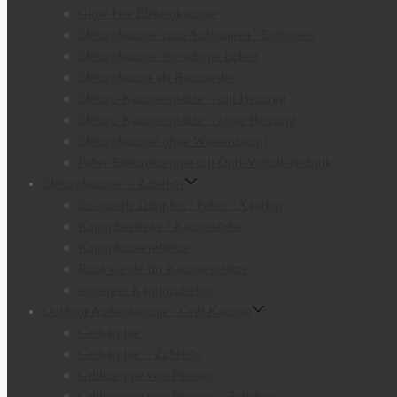
Glow Fire Elektrokamine
Elektrokamine zum Aufhängen / Einbauen
Elektrokamine für schöne Ecken
Elektrokamin als Raumteiler
Elektro-Kamineinsätze – mit Heizung
Elektro-Kamineinsätze – ohne Heizung
Elektrokamine ohne Wasserdampf
Faber Elektrokamine mit Opti-Virtual-Technik
Elektrokamine – Zubehör
Ersatzteile Dimplex / Faber / Xaralyn
Kaminbestecke / Kaminkörbe
Kaminknistereffekte
Rückwände für Kamineinsätze
sonstiges Kaminzubehör
Outdoor Außenkamine / Grill Kamine
Gaskamine
Gaskamine – Zubehör
Grillkamine von Firestar
Grillkamine von Firestar – Zubehör