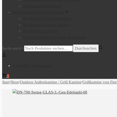
Quarzglas-Feuerschalen
Bio-Ethanol Kamine & Einsätze
Bio-Ethanol Einsätze/Brenner
Bio-Ethanol Kamine Xaralyn
Bio-Ethanol Zubehör
Glow Fire Ethanol Kamine & Einsätze
Suche nach:>
Durchsuchen
Anmelden / Registrieren
0
Start
/
Shop
/
Outdoor Außenkamine / Grill Kamine
/
Grillkamine von Fire