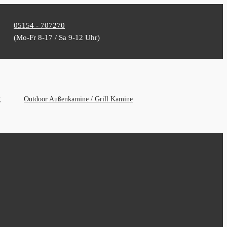
05154 - 707270
(Mo-Fr 8-17 / Sa 9-12 Uhr)
g
Outdoor Außenkamine / Grill Kamine