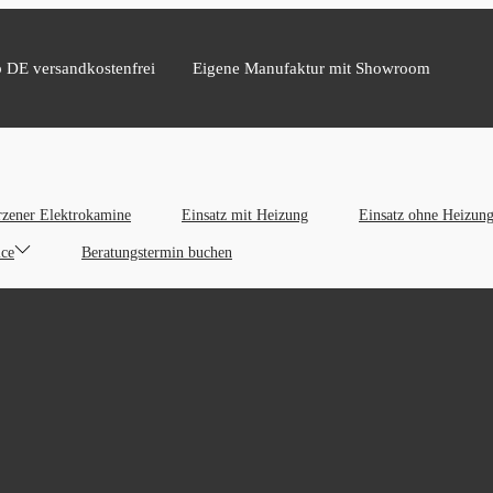
b DE versandkostenfrei
Eigene Manufaktur mit Showroom
zener Elektrokamine
Einsatz mit Heizung
Einsatz ohne Heizun
ice
Beratungstermin buchen