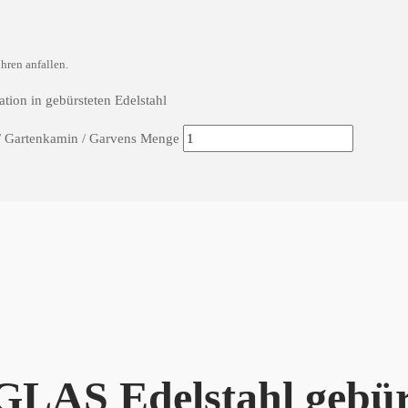
hren anfallen.
tion in gebürsteten Edelstahl
 / Gartenkamin / Garvens Menge
GLAS Edelstahl gebür