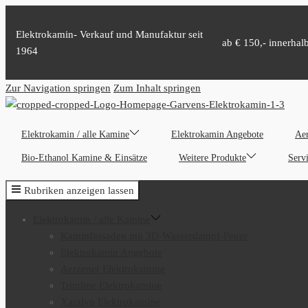
Elektrokamin- Verkauf und Manufaktur seit
ab € 150,- innerhal
1964
Zur Navigation springen
Zum Inhalt springen
Elektrokamin / alle Kamine
Elektrokamin Angebote
Aer
Bio-Ethanol Kamine & Einsätze
Weitere Produkte
Serv
Rubriken anzeigen lassen
Elektrokamin / alle Kamine
Kaminfassaden mit 3D-Wasserdampf-Feuer
Elektrokamin Angebote
Aerzener Elektrokamine
Trimline Elektrokamine
Xaralyn Elektrokamine