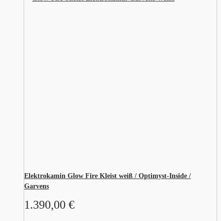
Elektrokamin Glow Fire Kleist weiß / Optimyst-Inside /
Garvens
1.390,00
€