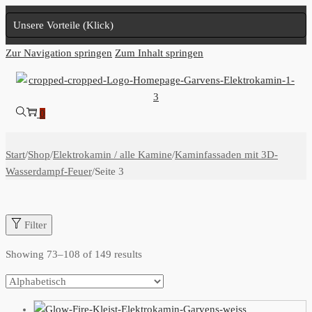
Unsere Vorteile (Klick)
Zur Navigation springen
Zum Inhalt springen
0
Start
/
Shop
/
Elektrokamin / alle Kamine
/
Kaminfassaden mit 3D-
Wasserdampf-Feuer
/
Seite 3
Filter
Showing
73
–
108
of 149 results